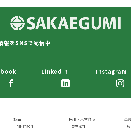
情報をSNSで配信中
ebook
LinkedIn
Instagram
製品
採用・人材育成
企
）
PENETRON
新卒採用
経