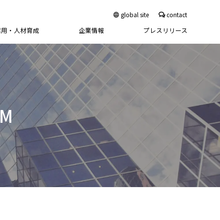
global site
contact
採用・人材育成
企業情報
プレスリリース
活動
ート構造物補修工法
アロスプレイヤーAS5Ⅱ
教育
リース
資格・免許
事業主行動計画(次世代育成支
なおしタル工法
製品に関するお問い合わせ
福利厚生・育成制度
援)
活動
ート構造物補強工法
アロスプレイヤーAS10
ジメント
沿革
リハビリ工法
FAQ
国内インターンシップ
事業主行動計画(女性活躍)
活動
ジェット工法
4MP
修受入
近年の受賞・表彰・事業採択
Sto乾式吹付工法
海外インターンシップ
人権尊重の取り組み
グネライン)工法
01connect
一般事業主行動計画
FORCAトウグリット工法
地域貢献
安全衛生計画
FORCAトウメッシュ・シート工
RM
法
アクセス
MMジョイントDS型工法
PAジョイント工法