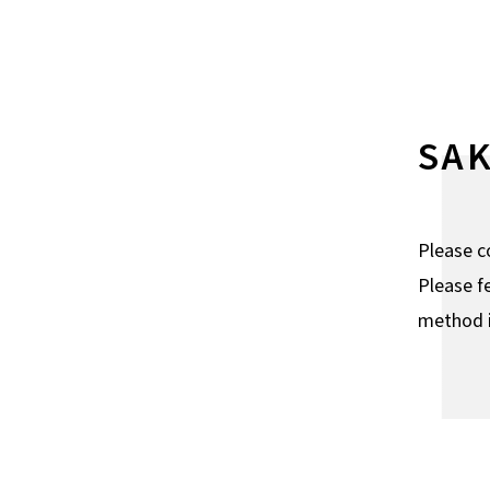
SA
Please co
Please f
method i