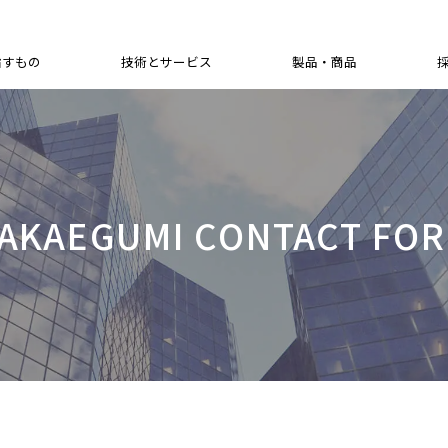
指すもの
技術とサービス
製品・商品
ESG経営
圧力調整注入工法
PENETRON
新卒採用
社長メッセージ
健康経営
コンクリ
eamsエ
キャリア
プレスリ
活動方針
ｲﾝﾌﾗ長寿命化施工ﾏﾈｼﾞﾒﾝﾄｼｽﾃﾑ
PENETRON ADMIX
キャリア採用
企業理念
社会貢献
コンクリ
eamsエ
人材マネ
SDGs
透明型枠圧力調整充填工法
PENECRETE MORTAR
外国人採用
会社概要
安全衛生
ウォータ
eamsE48
外国人研
シリカゴム注入工法
PENEPLUG
海外拠点採用
中期経営戦略
PCM(マ
NTT AC1
FAQ
狭隘部断面修復工法
PENETRON INJECT
役員一覧
SSI工法
AKAEGUMI CONTACT FO
PENEBAR
組織図
Tn-p工法
PENESEAL