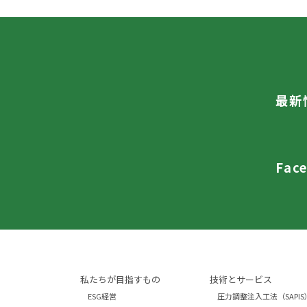
最新
Fac
私たちが目指すもの
技術とサービス
ESG経営
圧力調整注入工法（SAPIS