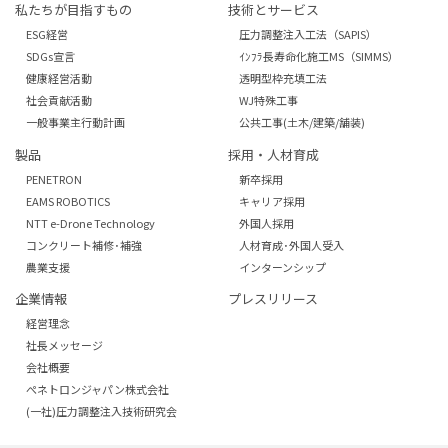
私たちが目指すもの
技術とサービス
ESG経営
圧力調整注入工法（SAPIS）
SDGs宣言
ｲﾝﾌﾗ長寿命化施工MS（SIMMS）
健康経営活動
透明型枠充填工法
社会貢献活動
WJ特殊工事
一般事業主行動計画
公共工事(土木/建築/舗装)
製品
採用・人材育成
PENETRON
新卒採用
EAMS ROBOTICS
キャリア採用
NTT e-Drone Technology
外国人採用
コンクリート補修･補強
人材育成･外国人受入
農業支援
インターンシップ
企業情報
プレスリリース
経営理念
社長メッセージ
会社概要
ぺネトロンジャパン株式会社
(一社)圧力調整注入技術研究会