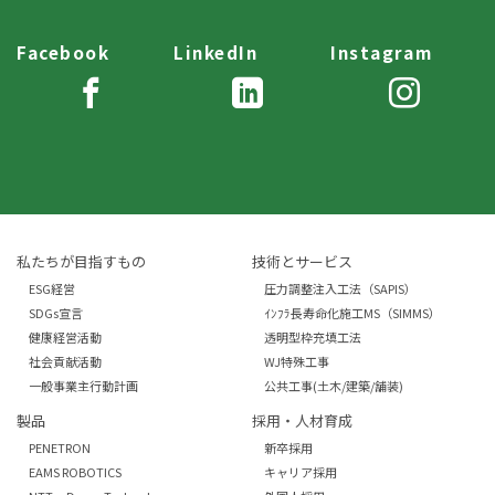
Facebook
LinkedIn
Instagram
私たちが目指すもの
技術とサービス
ESG経営
圧力調整注入工法（SAPIS）
SDGs宣言
ｲﾝﾌﾗ長寿命化施工MS（SIMMS）
健康経営活動
透明型枠充填工法
社会貢献活動
WJ特殊工事
一般事業主行動計画
公共工事(土木/建築/舗装)
製品
採用・人材育成
PENETRON
新卒採用
EAMS ROBOTICS
キャリア採用